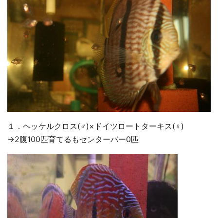
１．ヘッケルクロス(♂)×ドイツロートターキス(♀)
→2腹100匹育てるもセンターバー0匹