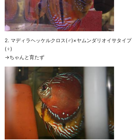
2. マディラヘッケルクロス(♂)×ヤムンダリオイサタイプ
(♀)
→ちゃんと育たず