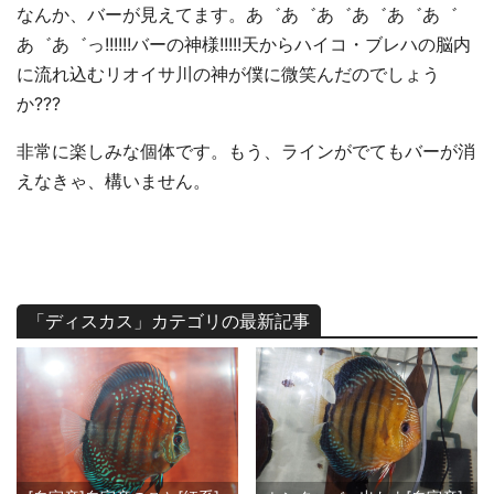
なんか、バーが見えてます。あ゛あ゛あ゛あ゛あ゛あ゛
あ゛あ゛っ!!!!!!バーの神様!!!!!天からハイコ・ブレハの脳内
に流れ込むリオイサ川の神が僕に微笑んだのでしょう
か???
非常に楽しみな個体です。もう、ラインがでてもバーが消
えなきゃ、構いません。
「ディスカス」カテゴリの最新記事