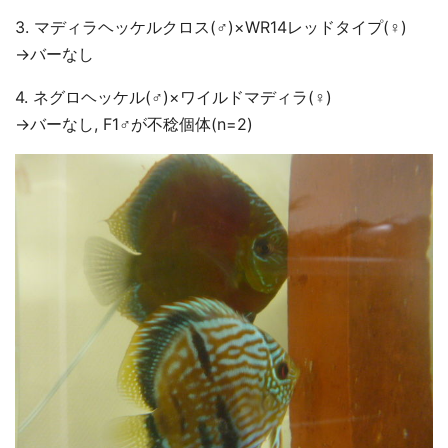
3. マディラヘッケルクロス(♂)×WR14レッドタイプ(♀)
→バーなし
4. ネグロヘッケル(♂)×ワイルドマディラ(♀)
→バーなし, F1♂が不稔個体(n=2)