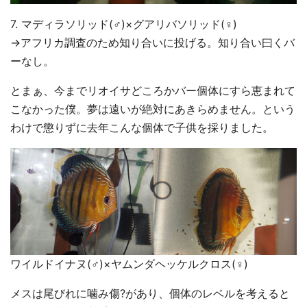
7. マディラソリッド(♂)×グアリバソリッド(♀)
→アフリカ調査のため知り合いに投げる。知り合い曰くバ
ーなし。
とまぁ、今までリオイサどころかバー個体にすら恵まれて
こなかった僕。夢は遠いが絶対にあきらめません。という
わけで懲りずに去年こんな個体で子供を採りました。
ワイルドイナヌ(♂)×ヤムンダヘッケルクロス(♀)
メスは尾びれに噛み傷?があり、個体のレベルを考えると